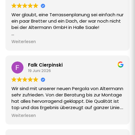
Wer glaubt, eine Terrassenplanung sei einfach nur
ein paar Bretter und ein Dach, der war noch nicht
bei der Altermann GmbH in Halle Saale!
Meine Frau Sabine und ich haben uns dort zum
Weiterlesen
Thema Terrassenneubau inklusive Überdachung
beraten lassen und waren begeistert. Herr
Matthias Spitzka hat sich unglaublich viel Zeit
Falk Cierpinski
genommen, ist mit uns jedes noch so kleine
19 Juni 2026
Detail durchgegangen und hat selbst die Fragen
beantwortet, die wir noch gar nicht gestellt
hatten. 😄
Wir sind mit unserer neuen Pergola von Altermann
sehr zufrieden. Von der Beratung bis zur Montage
Besonders beeindruckt hat uns die
hat alles hervorragend geklappt. Die Qualität ist
Professionalität, gepaart mit einer angenehm
top und das Ergebnis überzeugt auf ganzer Linie.
lockeren und vertrauensvollen Atmosphäre. Statt
Klare Empfehlung!
eines Verkaufsgesprächs fühlte es sich eher wie
Weiterlesen
die gemeinsame Planung eines Herzensprojekts
an.