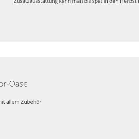
Zusatzausstattung kann man bis spät in den Herbst 
oor-Oase
mit allem Zubehör