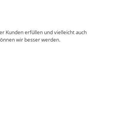
r Kunden erfüllen und vielleicht auch
 können wir besser werden.
en
Video in einem Dialog abspielen