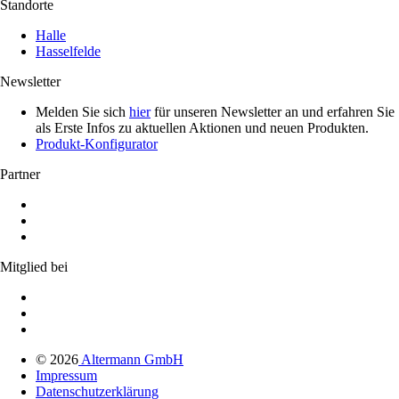
Standorte
(öffnet
besuchen
in
(öffnet
Halle
neuem
in
Hasselfelde
Tab)
neuem
Tab)
Newsletter
Melden Sie sich
hier
für unseren Newsletter an und erfahren Sie
als Erste Infos zu aktuellen Aktionen und neuen Produkten.
Produkt-Konfigurator
Partner
Mitglied bei
© 2026
Altermann GmbH
Impressum
Datenschutzerklärung